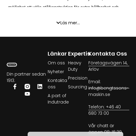
möjlighet att välja stålkonstruktion för extra hållbarhet och
belastning.
Läs mer...
Dessa linjärstyrningar skiljer sig från traditionella system
genom flera unika egenskaper:
Låg vikt och hög acceleration
tack vare
Länkar
Expertis
Kontakta Oss
aluminiumkonstruktion
Om oss
Heavy
Företagsvägen 14,
Flexibilitet i materialval
: aluminium eller stål beroende
Duty
Arlöv
Nyheter
Din partner sedan
på applikation
Precision
1913.
Kontakta
Email:
Hög precision och stabilitet
för noggrann
oss
Sourcing
info@bengtssons-
positionering
maskin.se
A part of
Lång livslängd
och robusta lagerkomponenter
Indutrade
Telefon: +46 40
Enkel integration
i automatiserade produktionslinjer
680 73 00
och maskiner
Vår chatt är
öppen 08-16.30
Franke linjärstyrningar är idealiska för automatisering,