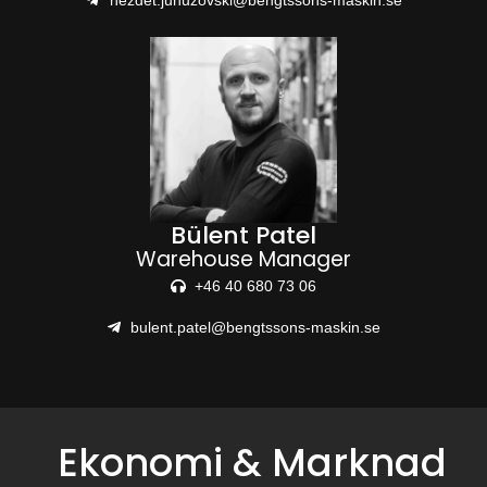
nezdet.junuzovski@bengtssons-maskin.se
Bülent Patel
Warehouse Manager
+46 40 680 73 06
bulent.patel@bengtssons-maskin.se
Ekonomi & Marknad