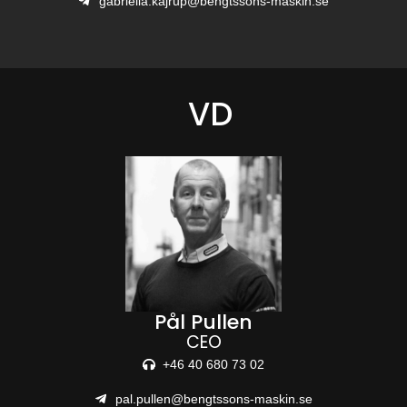
gabriella.kajrup@bengtssons-maskin.se
VD
Pål Pullen
CEO
+46 40 680 73 02
pal.pullen@bengtssons-maskin.se