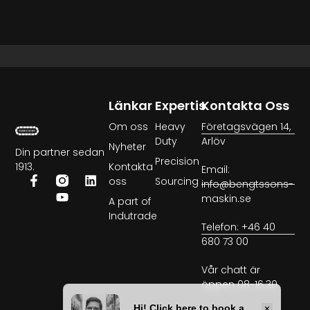
Länkar
Expertis
Kontakta Oss
Om oss
Heavy
Företagsvägen 14,
Duty
Arlöv
Nyheter
Din partner sedan
Precision
1913.
Kontakta
Email:
oss
Sourcing
info@bengtssons-
maskin.se
A part of
Indutrade
Telefon: +46 40
680 73 00
Vår chatt är
öppen 08-16.30