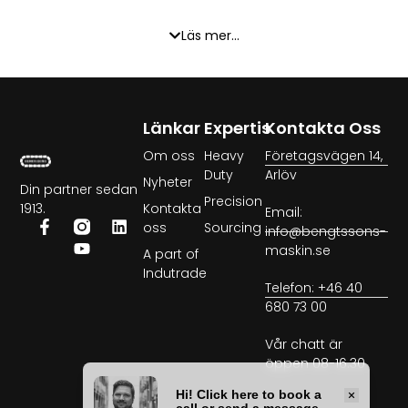
Hydraulmotorer spelar en central roll inom industriell
Läs mer...
automation och maskinbyggnad, där de driver olika
maskiner och utrustningar med precision och kraft.
I jordbrukssektorn används hydraulmotorerna för att
effektivisera arbetet med traktorer, skördemaskiner och
Länkar
Expertis
Kontakta Oss
andra lantbruksmaskiner, vilket optimerar arbetsflöden
Om oss
Heavy
Företagsvägen 14,
och produktivitet.
Duty
Arlöv
Nyheter
Din partner sedan
Inom marina applikationer bidrar hydraulmotorer till drift
Precision
1913.
Kontakta
Email:
av allt från styrningssystem till lyftmekanismer på fartyg
oss
Sourcing
info@bengtssons-
och i hamnar, vilket säkerställer smidig operation och
maskin.se
A part of
hantering.
Indutrade
Telefon: +46 40
För förnybar energi, såsom vindkraftverk, är
680 73 00
hydraulmotorer essentiella för att justera bladpositioner
Vår chatt är
och maximera energiproduktionen baserat på
öppen 08-16.30
vindförhållanden.
Inom bygg och anläggning underlättar de kraftfulla och