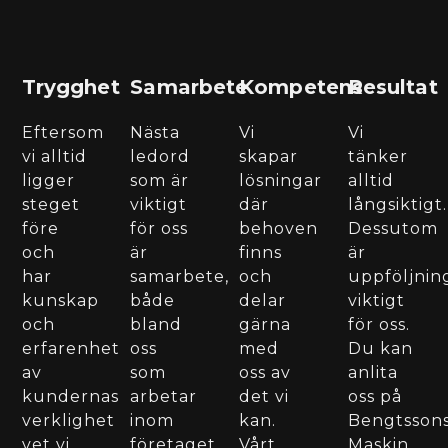
Trygghet
Samarbete
Kompetens
Resultat
Eftersom
Nästa
Vi
Vi
vi alltid
ledord
skapar
tänker
ligger
som är
lösningar
alltid
steget
viktigt
där
långsiktigt.
före
för oss
behoven
Dessutom
och
är
finns
är
har
samarbete,
och
uppföljnin
kunskap
både
delar
viktigt
och
bland
gärna
för oss.
erfarenhet
oss
med
Du kan
av
som
oss av
anlita
kundernas
arbetar
det vi
oss på
verklighet
inom
kan.
Bengtsson
vet vi
företaget
Vårt
Maskin