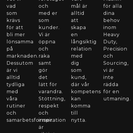
vad
och
mål är
för alla
som
med er
alltid
dina
krävs
som
att
behov
för att
kunder.
skapa
inom
bli mer
Vi är
en
Heavy
lönsamma
öppna
långsiktig
Duty,
på
och
relation
Precision
marknaden.
raka
med
och
Dessutom
samt
dig
Sourcing,
är vi
gör
som
vi är
alltid
det
kund,
inte
tydliga
lätt för
där vår
rädda
med
varandra.
kompetens
för en
våra
Stöttning,
kan
utmaning.​
rutiner
respekt
komma
och
och
till
samarbetsformer.
inspiration
nytta.
är