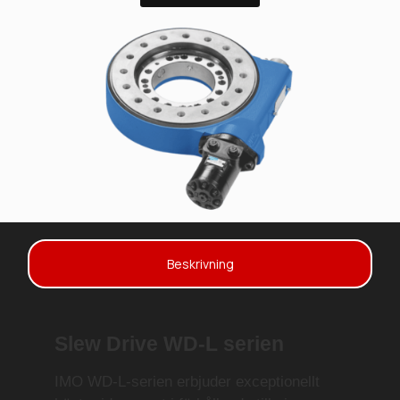
Beskrivning
Slew Drive WD-L serien
IMO WD-L-serien erbjuder exceptionellt