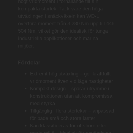
högt vridmoment i förhållande till sin
kompakta storlek. Tack vare den höga
utväxlingen i snäckväxeln kan WD-L
överföra moment från 3 280 Nm upp till 446
504 Nm, vilket gör den idealisk för tunga
industriella applikationer och marina
miljöer.
Fördelar
Extremt hög utväxling
– ger kraftfullt
vridmoment även vid låga hastigheter
Kompakt design
– sparar utrymme i
konstruktionen utan att kompromissa
med styrka
Tillgänglig i flera storlekar
– anpassad
för både små och stora laster
Kan klassificeras för offshore eller