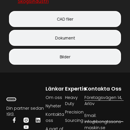
Skogsindustri
CAD filer
Dokument
Bilder
Länkar
Expertis
Kontakta Oss
Om oss
Heavy
Företagsvägen 14,
Duty
Arlöv
Nyheter
Din partner sedan
Precision
1913.
Kontakta
Email:
oss
Sourcing
info@bengtssons-
maskin.se
A part of