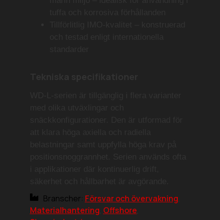
marin miljö
– idealisk för användning i
tuffa och korrosiva förhållanden
Tillförlitlig IMO-kvalitet
– konstruerad
och testad enligt internationella
standarder
Tekniska specifikationer
WD-L-serien är tillgänglig i flera varianter
med olika utväxlingar och
snäckkonfigurationer. Den är utformad för
att klara höga axiella och radiella
belastningar samt uppfylla höga krav på
positionsnoggrannhet. Serien används ofta
i applikationer där kontinuerlig drift,
säkerhet och hållbarhet är avgörande.
Branscher:
Försvar och övervakning
,
Materialhantering
,
Offshore
,