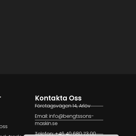
r
Kontakta Oss
Företagsvägen 14, Arlöv
Email: info@bengtssons-
maskin.se
oss
Telefon: +46 40 680 73 00