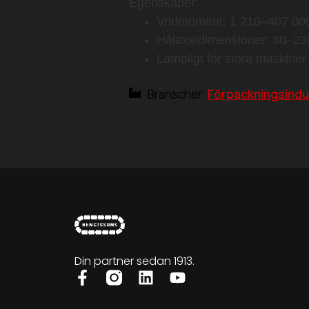
Egenskaper:
Vridmoment: 1 210–407 0
Hålaxeldimensioner: 30–2
Lämpligt för stora maskine
Branscher:
Förpackningsindu
Din partner sedan 1913.