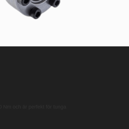
00 Nm
och är perfekt för tunga