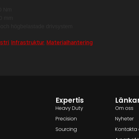
00 Nm
30 mm
r och högbelastade drivsystem
stri
Infrastruktur
Materialhantering
,
,
Expertis
Länka
Heavy Duty
Om oss
Precision
Nyheter
Sourcing
Kontakta 