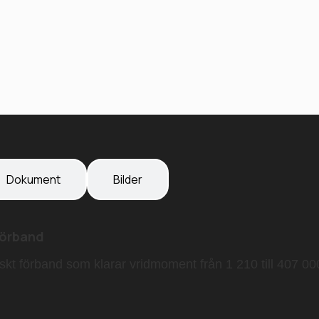
Dokument
Bilder
förband
niskt förband som klarar
vridmoment från 1 210 till 407 0