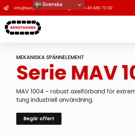
Svenska
info@bengtssons-maskin.se
+46 40 680 73 00
MEKANISKA SPÄNNELEMENT
Serie MAV 
MAV 1004 – robust axelförband för extr
tung industriell användning.
Begär offert