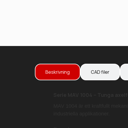
Beskrivning
CAD filer
Serie MAV 1004 – Tunga axel
MAV 1004
är ett kraftfullt meka
industriella applikationer.