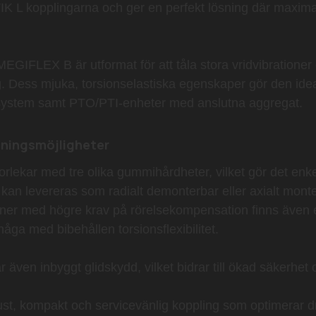
kopplingarna och ger en perfekt lösning där maximal el
EGIFLEX B är utformat för att tåla stora vridvibrationer 
. Dess mjuka, torsionselastiska egenskaper gör den idea
lpsystem samt PTO/PTI-enheter med anslutna aggregat.
sningsmöjligheter
orlekar
med tre olika gummihårdheter, vilket gör det enke
en kan levereras som
radialt demonterbar
eller
axialt mont
tioner med högre krav på rörelsekompensation finns även
åga med bibehållen torsionsflexibilitet.
ar även
inbyggt glidskydd
, vilket bidrar till ökad säkerhet
, kompakt och servicevänlig koppling som optimerar dr