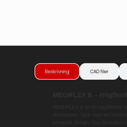
Beskrivning
CAD filer
MEGIFLEX B – Högflexibe
MEGIFLEX B är en högflexibel vr
drivsystem. Tack vare sin modul
kompakt design, hög flexibilitet