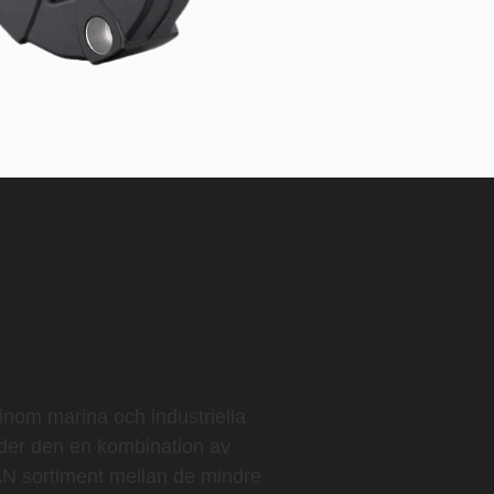
nom marina och industriella
uder den en kombination av
KAN sortiment mellan de mindre