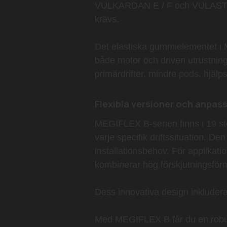
VULKARDAN E / F och VULASTIK L 
krävs.
Det elastiska gummielementet i M
både motor och driven utrustning
primärdrifter, mindre pods, hjä
Flexibla versioner och anpas
MEGIFLEX B-serien finns i
19 st
varje specifik driftssituation. D
installationsbehov. För applika
kombinerar hög förskjutningsförm
Dess innovativa design inkluder
Med MEGIFLEX B får du en robust