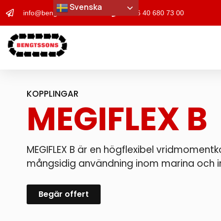
Svenska
info@bengtssons-maskin.se
+46 40 680 73 00
KOPPLINGAR
MEGIFLEX B
MEGIFLEX B är en högflexibel vridmomentk
mångsidig användning inom marina och ind
Begär offert