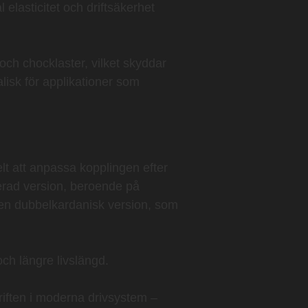
asticitet och driftsäkerhet
och chocklaster, vilket skyddar
lisk för applikationer som
lt att anpassa kopplingen efter
erad
version, beroende på
 en
dubbelkardanisk version
, som
 och längre livslängd.
iften i moderna drivsystem –