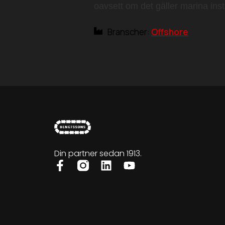
oavsett om det gäller marina inst
Branscher:
Offshore
Din partner sedan 1913.