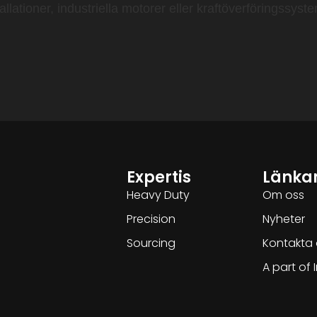
allationer, industriella motorer eller kraftöverföringssys
Expertis
Länka
Heavy Duty
Om oss
Precision
Nyheter
Sourcing
Kontakta 
A part of