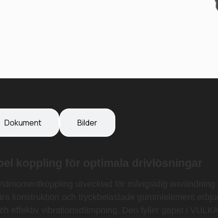
Dokument
Bilder
l koppling för optimala drivlösningar
idmomentkoppling utvecklad för mångsidig användning i
ära konstruktion och tryckbelastade gummielement erbj
 och effektiv vibrationsdämpning. Den fyller gapet i VUL