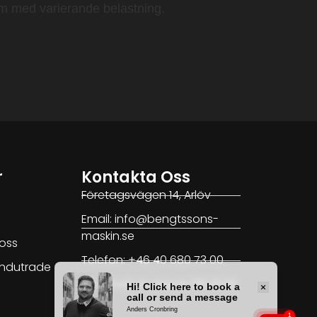
tem med varierande belastning.
r
Kontakta Oss
Företagsvägen 14, Arlöv
Email: info@bengtssons-
maskin.se
oss
Telefon: +46 40 680 73 00
 Indutrade
Vår chatt är öppen 08-16.30