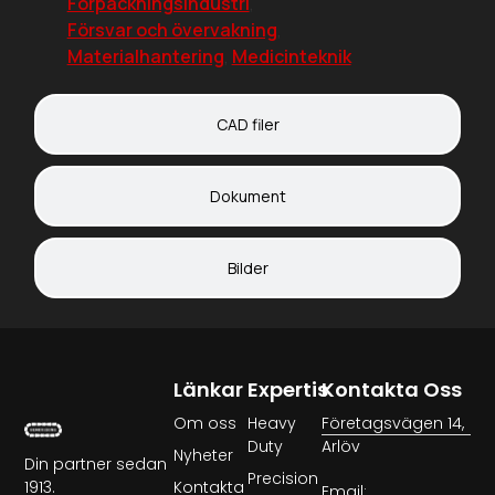
Förpackningsindustri
,
Försvar och övervakning
,
Materialhantering
,
Medicinteknik
CAD filer
Dokument
Bilder
Länkar
Expertis
Kontakta Oss
Om oss
Heavy
Företagsvägen 14,
Duty
Arlöv
Nyheter
Din partner sedan
Precision
1913.
Kontakta
Email: