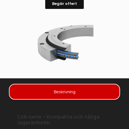
Begär offert
Beskrivning
LVA-serie – Kompakta och tåliga
lagerenheter