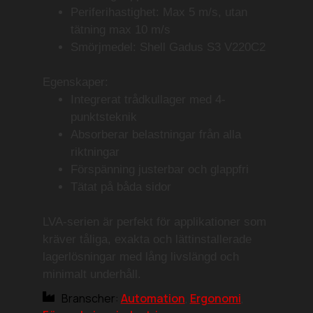
Periferihastighet:
Max 5 m/s, utan
tätning max 10 m/s
Smörjmedel:
Shell Gadus S3 V220C2
Egenskaper:
Integrerat trådkullager med 4-
punktsteknik
Absorberar belastningar från alla
riktningar
Förspänning justerbar och glappfri
Tätat på båda sidor
LVA-serien
är perfekt för applikationer som
kräver
tåliga, exakta och lättinstallerade
lagerlösningar
med
lång livslängd och
minimalt underhåll
.
Branscher:
Automation
,
Ergonomi
,