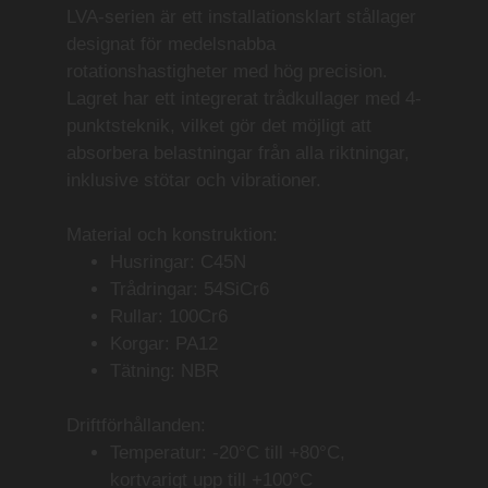
LVA-serien är ett installationsklart stållager
designat för medelsnabba
rotationshastigheter med hög precision.
Lagret har ett integrerat trådkullager med 4-
punktsteknik, vilket gör det möjligt att
absorbera belastningar från alla riktningar,
inklusive stötar och vibrationer.
Material och konstruktion:
Husringar:
C45N
Trådringar:
54SiCr6
Rullar:
100Cr6
Korgar:
PA12
Tätning:
NBR
Driftförhållanden:
Temperatur:
-20°C till +80°C,
kortvarigt upp till +100°C