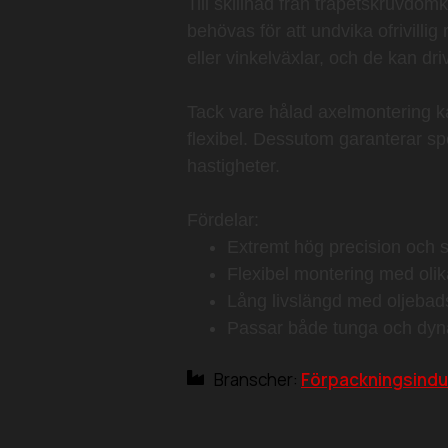
Till skillnad från trapetskruvdom
behövas för att undvika ofrivilli
eller vinkelväxlar, och de kan dr
Tack vare hålad axelmontering k
flexibel. Dessutom garanterar spe
hastigheter.
Fördelar:
Extremt hög precision och 
Flexibel montering med olik
Lång livslängd med oljebad
Passar både tunga och dyn
Branscher:
Förpackningsindu