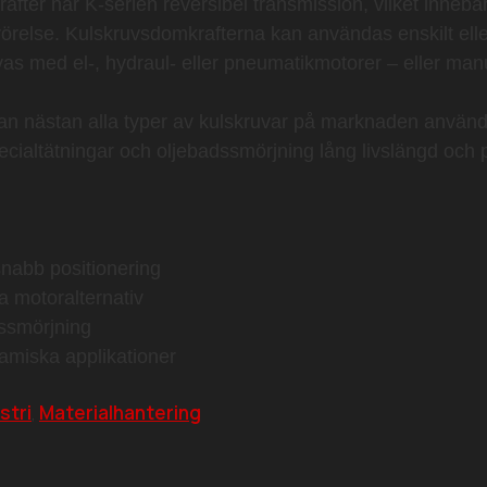
krafter har K-serien reversibel transmission, vilket inneb
g rörelse. Kulskruvsdomkrafterna kan användas enskilt ell
ivas med el-, hydraul- eller pneumatikmotorer – eller manu
an nästan alla typer av kulskruvar på marknaden använda
cialtätningar och oljebadssmörjning lång livslängd och på
snabb positionering
a motoralternativ
ssmörjning
amiska applikationer
stri
Materialhantering
,