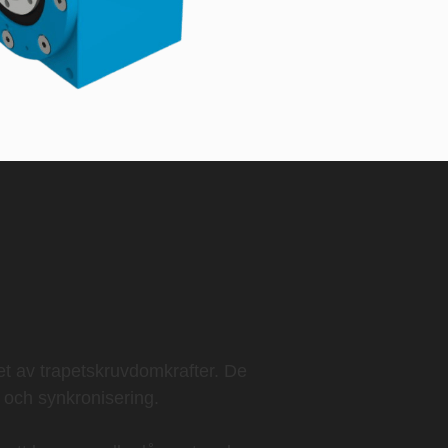
et av trapetskruvdomkrafter. De
n och synkronisering.