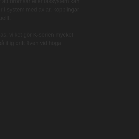
är att bromsar eller låssystem kan
er i system med axlar, kopplingar
ellt.
s, vilket gör K-serien mycket
litlig drift även vid höga