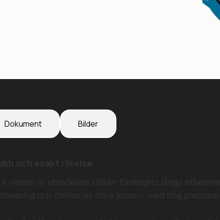
Dokument
Bilder
abb och exakt rörelse
-serien är utvecklade utifrån företagets långa erfarenh
ositionering och rörelse av olika laster – med hög precisio