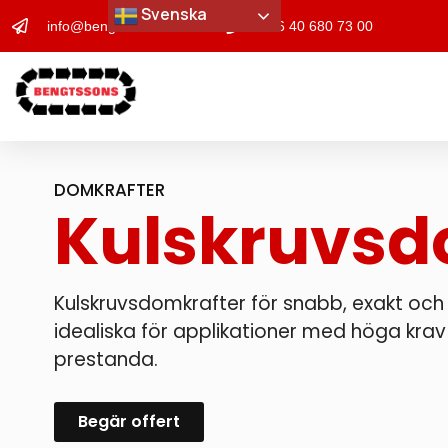
Svenska
info@bengtssons-maskin.se
+46 40 680 73 00
DOMKRAFTER
Kulskruvsd
Kulskruvsdomkrafter för snabb, exakt och f
idealiska för applikationer med höga krav
prestanda.
Begär offert