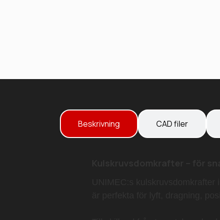
Beskrivning
CAD filer
Kulskruvsdomkrafter – för sn
UNIMEC:s kulskruvsdomkrafter i K
är perfekta för lyft, dragning, p