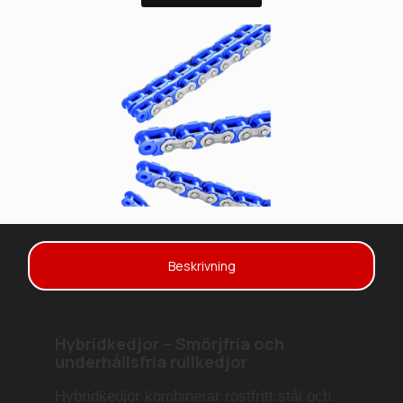
Beskrivning
Hybridkedjor – Smörjfria och
underhållsfria rullkedjor
Hybridkedjor kombinerar rostfritt stål och