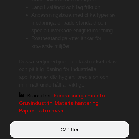
Lång livslängd och låg friktion
Anpassningsbara med olika typer av
medbringare
, både standard och
specialtillverkade enligt kundritning
Rostbeständiga ytterlänkar för
krävande miljöer
Dessa kedjor erbjuder en
kostnadseffektiv
och pålitlig lösning
för industriella
applikationer där hygien, precision och
minimalt underhåll är viktigt.
Branscher:
Förpackningsindustri
,
Gruvindustrin
,
Materialhantering
,
Papper och massa
CAD filer