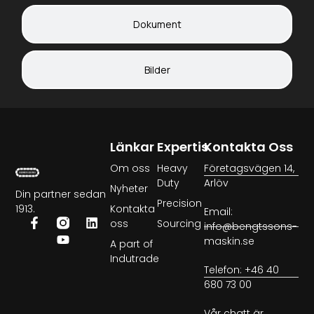
Dokument
Bilder
Länkar
Expertis
Kontakta Oss
Om oss
Heavy
Företagsvägen 14,
Duty
Arlöv
Nyheter
Din partner sedan
Precision
1913.
Kontakta
Email:
oss
Sourcing
info@bengtssons-
maskin.se
A part of
Indutrade
Telefon: +46 40
680 73 00
Vår chatt är